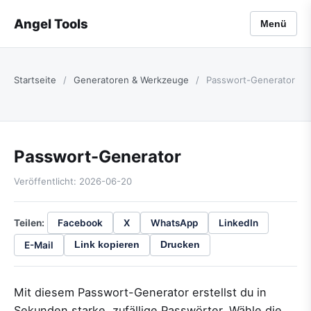
Angel Tools
Menü
Startseite
/
Generatoren & Werkzeuge
/
Passwort-Generator
Passwort-Generator
Veröffentlicht: 2026-06-20
Teilen:
Facebook
X
WhatsApp
LinkedIn
E-Mail
Link kopieren
Drucken
Mit diesem Passwort-Generator erstellst du in
Sekunden starke, zufällige Passwörter. Wähle die