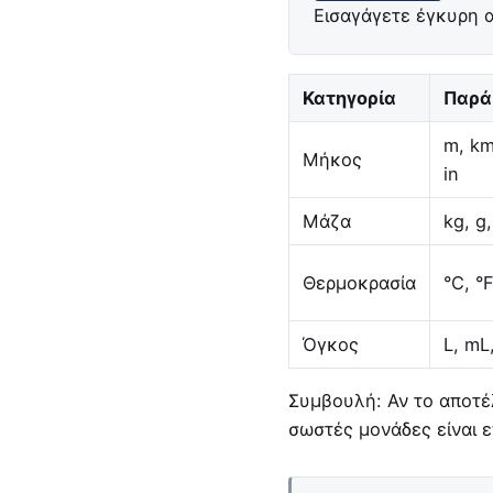
Εισαγάγετε έγκυρη α
Κατηγορία
Παρά
m, km
Μήκος
in
Μάζα
kg, g,
Θερμοκρασία
°C, °F
Όγκος
L, mL,
Συμβουλή: Αν το αποτέλ
σωστές μονάδες είναι ε