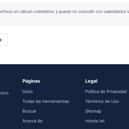
frece un cálculo orientativo y puede no coincidir con calendarios l
a
Páginas
Legal
Inicio
Política de Privacidad
nline
Todas las Herramientas
Términos de Uso
Buscar
Sitemap
Acerca de
robots.txt