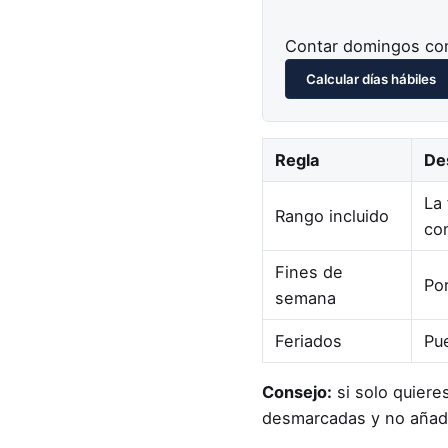
Contar domingos co
Calcular días hábiles
Regla
De
La 
Rango incluido
co
Fines de
Po
semana
Feriados
Pue
Consejo:
si solo quiere
desmarcadas y no añada