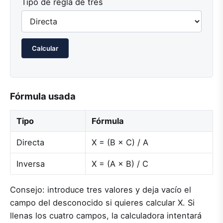
Tipo de regla de tres
Calcular
Fórmula usada
Tipo
Fórmula
Directa
X = (B × C) / A
Inversa
X = (A × B) / C
Consejo: introduce tres valores y deja vacío el
campo del desconocido si quieres calcular X. Si
llenas los cuatro campos, la calculadora intentará