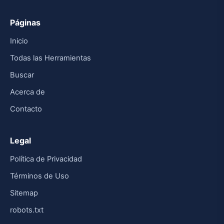
Páginas
Inicio
Todas las Herramientas
Buscar
Acerca de
Contacto
Legal
Política de Privacidad
Términos de Uso
Sitemap
robots.txt