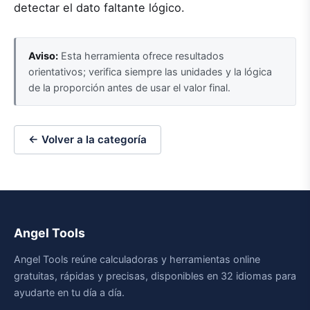
detectar el dato faltante lógico.
Aviso:
Esta herramienta ofrece resultados
orientativos; verifica siempre las unidades y la lógica
de la proporción antes de usar el valor final.
← Volver a la categoría
Angel Tools
Angel Tools reúne calculadoras y herramientas online
gratuitas, rápidas y precisas, disponibles en 32 idiomas para
ayudarte en tu día a día.