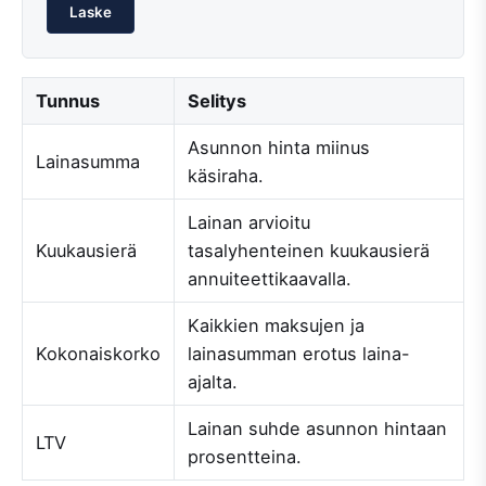
Laske
Tunnus
Selitys
Asunnon hinta miinus
Lainasumma
käsiraha.
Lainan arvioitu
Kuukausierä
tasalyhenteinen kuukausierä
annuiteettikaavalla.
Kaikkien maksujen ja
Kokonaiskorko
lainasumman erotus laina-
ajalta.
Lainan suhde asunnon hintaan
LTV
prosentteina.