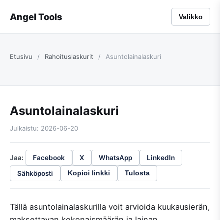
Angel Tools
Valikko
Etusivu
/
Rahoituslaskurit
/
Asuntolainalaskuri
Asuntolainalaskuri
Julkaistu: 2026-06-20
Jaa:
Facebook
X
WhatsApp
LinkedIn
Sähköposti
Kopioi linkki
Tulosta
Tällä asuntolainalaskurilla voit arvioida kuukausierän,
maksettavan kokonaismäärän ja lainan