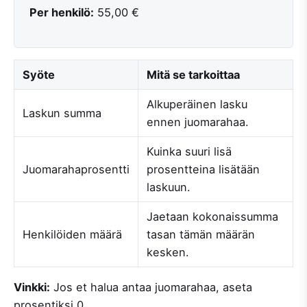
Per henkilö:
55,00 €
Syöte
Mitä se tarkoittaa
Alkuperäinen lasku
Laskun summa
ennen juomarahaa.
Kuinka suuri lisä
Juomarahaprosentti
prosentteina lisätään
laskuun.
Jaetaan kokonaissumma
Henkilöiden määrä
tasan tämän määrän
kesken.
Vinkki:
Jos et halua antaa juomarahaa, aseta
prosentiksi 0.