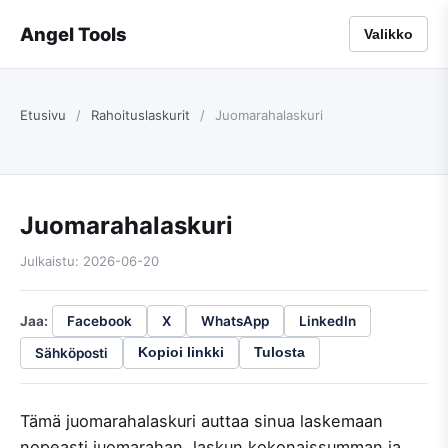
Angel Tools
Valikko
Etusivu
/
Rahoituslaskurit
/
Juomarahalaskuri
Juomarahalaskuri
Julkaistu: 2026-06-20
Jaa:
Facebook
X
WhatsApp
LinkedIn
Sähköposti
Kopioi linkki
Tulosta
Tämä juomarahalaskuri auttaa sinua laskemaan
nopeasti juomarahan, laskun kokonaissumman ja