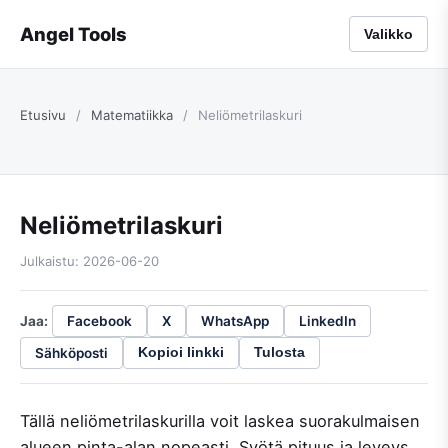
Angel Tools
Valikko
Etusivu
/
Matematiikka
/
Neliömetrilaskuri
Neliömetrilaskuri
Julkaistu: 2026-06-20
Jaa:
Facebook
X
WhatsApp
LinkedIn
Sähköposti
Kopioi linkki
Tulosta
Tällä neliömetrilaskurilla voit laskea suorakulmaisen
alueen pinta-alan nopeasti. Syötä pituus ja leveys,