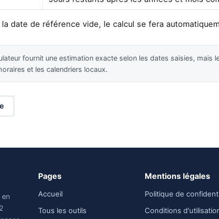
 la date de référence vide, le calcul se fera automatiquem
lateur fournit une estimation exacte selon les dates saisies, mais l
horaires et les calendriers locaux.
ie
Pages
Mentions légales
Accueil
Politique de confidenti
s en
32
Tous les outils
Conditions d'utilisatio