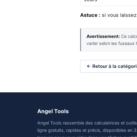
Astuce :
si vous laissez
Avertissement:
Ce calcu
varier selon les fuseaux 
← Retour à la catégor
Angel Tools
Angel Tools rassemble des calculatrices et outil
ligne gratuits, rapides et précis, disponibles en 