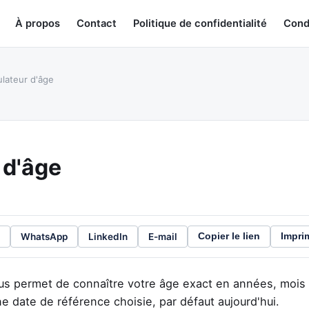
À propos
Contact
Politique de confidentialité
Condi
lateur d'âge
 d'âge
WhatsApp
LinkedIn
E-mail
Copier le lien
Impri
us permet de connaître votre âge exact en années, mois e
e date de référence choisie, par défaut aujourd'hui.