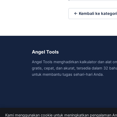
← Kembali ke kategor
Angel Tools
Angel Tools menghadirkan kalkulator dan alat on
gratis, cepat, dan akurat, tersedia dalam 32 bah
untuk membantu tugas sehari-hari Anda.
Kami menggunakan cookie untuk meningkatkan pengalaman Anda.