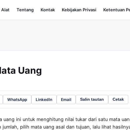
 Alat
Tentang
Kontak
Kebijakan Privasi
Ketentuan P
Mata Uang
WhatsApp
LinkedIn
Email
Salin tautan
Cetak
uang ini untuk menghitung nilai tukar dari satu mata uan
umlah, pilih mata uang asal dan tujuan, lalu lihat hasilny