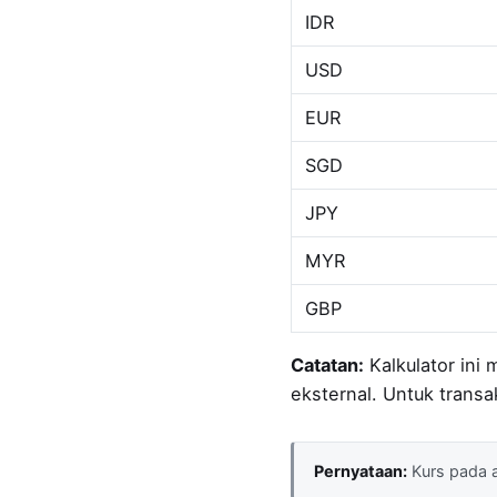
IDR
USD
EUR
SGD
JPY
MYR
GBP
Catatan:
Kalkulator ini
eksternal. Untuk transa
Pernyataan:
Kurs pada a