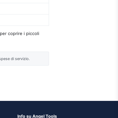
r coprire i piccoli
 spese di servizio.
Info su Angel Tools