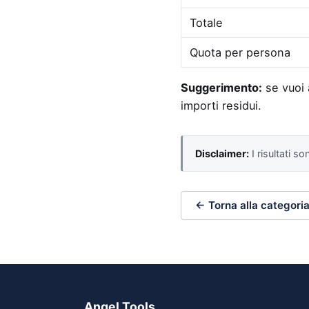
Totale
Quota per persona
Suggerimento:
se vuoi 
importi residui.
Disclaimer:
I risultati s
← Torna alla categori
Angel Tools