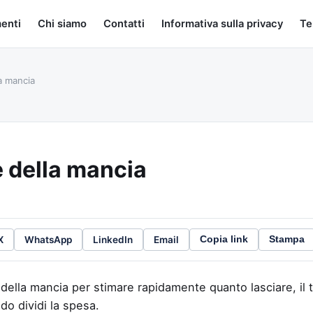
menti
Chi siamo
Contatti
Informativa sulla privacy
Te
a mancia
e della mancia
X
WhatsApp
LinkedIn
Email
Copia link
Stampa
della mancia per stimare rapidamente quanto lasciare, il t
o dividi la spesa.