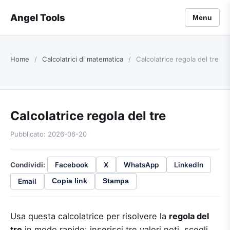
Angel Tools
Menu
Home
/
Calcolatrici di matematica
/
Calcolatrice regola del tre
Calcolatrice regola del tre
Pubblicato: 2026-06-20
Condividi:
Facebook
X
WhatsApp
LinkedIn
Email
Copia link
Stampa
Usa questa calcolatrice per risolvere la
regola del
tre
in modo rapido: inserisci tre valori noti, scegli