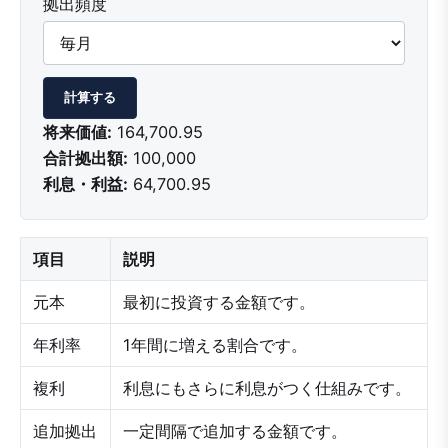
拠出頻度
計算する
将来価値:
164,700.95
合計拠出額:
100,000
利息・利益:
64,700.95
項目
説明
元本
最初に投資する金額です。
年利率
1年間に増える割合です。
複利
利息にもさらに利息がつく仕組みです。
追加拠出
一定間隔で追加する金額です。