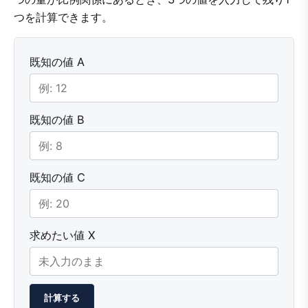
つを計算できます。
既知の値 A
既知の値 B
既知の値 C
求めたい値 X
計算する