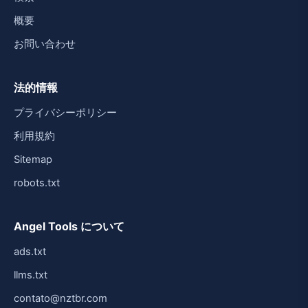
概要
お問い合わせ
法的情報
プライバシーポリシー
利用規約
Sitemap
robots.txt
Angel Tools について
ads.txt
llms.txt
contato@nztbr.com