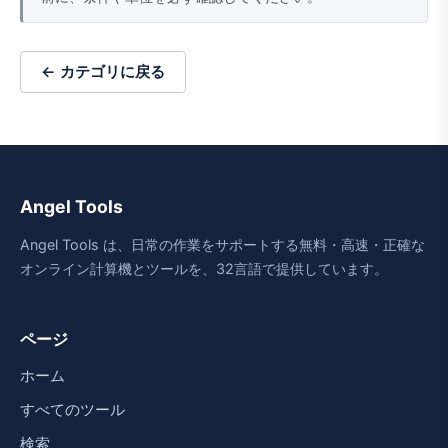
← カテゴリに戻る
Angel Tools
Angel Tools は、日常の作業をサポートする無料・高速・正確な
オンライン計算機とツールを、32言語で提供しています。
ページ
ホーム
すべてのツール
検索