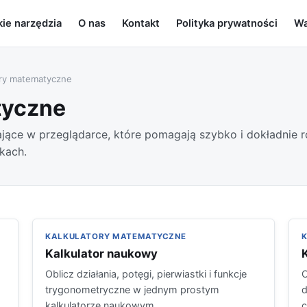
ie narzędzia
O nas
Kontakt
Polityka prywatności
Wa
ry matematyczne
tyczne
jące w przeglądarce, które pomagają szybko i dokładnie 
ykach.
KALKULATORY MATEMATYCZNE
Kalkulator naukowy
Oblicz działania, potęgi, pierwiastki i funkcje
O
trygonometryczne w jednym prostym
d
kalkulatorze naukowym.
c