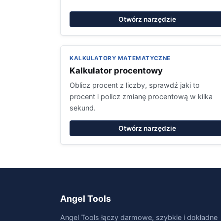
Otwórz narzędzie
KALKULATORY MATEMATYCZNE
Kalkulator procentowy
Oblicz procent z liczby, sprawdź jaki to
procent i policz zmianę procentową w kilka
sekund.
Otwórz narzędzie
Angel Tools
Angel Tools łączy darmowe, szybkie i dokładne