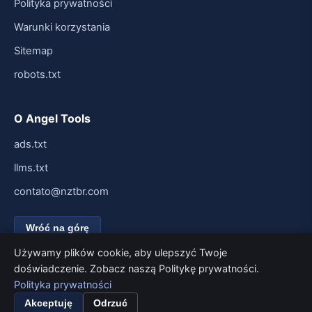
Polityka prywatności
Warunki korzystania
Sitemap
robots.txt
O Angel Tools
ads.txt
llms.txt
contato@nztbr.com
Wróć na górę
Używamy plików cookie, aby ulepszyć Twoje
doświadczenie. Zobacz naszą Politykę prywatności.
Polityka prywatności
© 2026 Angel Tools. Wszelkie prawa zastrzeżone.
Stworzone z myślą o szybkości i prostocie.
Akceptuję
Odrzuć