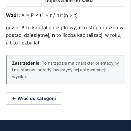
dopisywane do salda
Wzór:
A = P × (1 + r / n)^(n × t)
gdzie:
P
to kapitał początkowy,
r
to stopa roczna w
postaci dziesiętnej,
n
to liczba kapitalizacji w roku,
a
t
to liczba lat.
Zastrzeżenie:
To narzędzie ma charakter orientacyjny
i nie stanowi porady inwestycyjnej ani gwarancji
wyniku.
← Wróć do kategorii