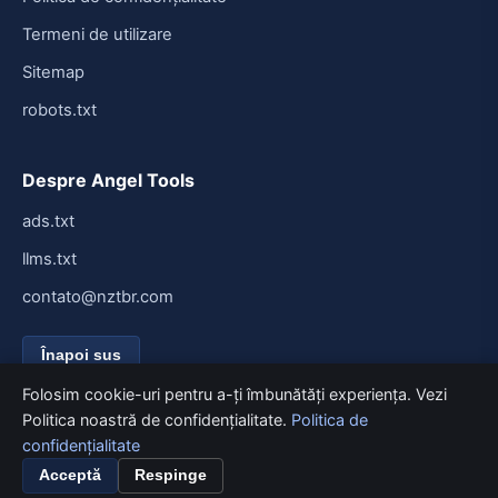
Termeni de utilizare
Sitemap
robots.txt
Despre Angel Tools
ads.txt
llms.txt
contato@nztbr.com
Înapoi sus
Folosim cookie-uri pentru a-ți îmbunătăți experiența. Vezi
Politica noastră de confidențialitate.
Politica de
confidențialitate
© 2026 Angel Tools. Toate drepturile rezervate.
Creat pentru viteză și simplitate.
Acceptă
Respinge