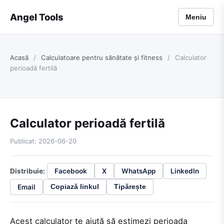
Angel Tools
Meniu
Acasă
/
Calculatoare pentru sănătate și fitness
/
Calculator
perioadă fertilă
Calculator perioadă fertilă
Publicat: 2026-06-20
Distribuie:
Facebook
X
WhatsApp
LinkedIn
Email
Copiază linkul
Tipărește
Acest calculator te ajută să estimezi perioada