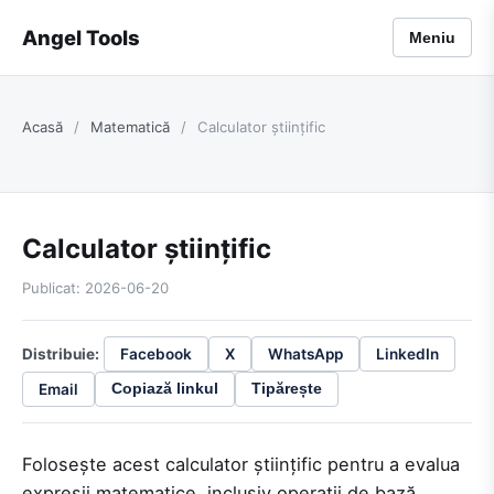
Angel Tools
Meniu
Acasă
/
Matematică
/
Calculator științific
Calculator științific
Publicat: 2026-06-20
Distribuie:
Facebook
X
WhatsApp
LinkedIn
Email
Copiază linkul
Tipărește
Folosește acest calculator științific pentru a evalua
expresii matematice, inclusiv operații de bază,