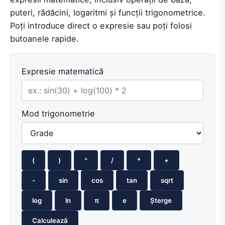
puteri, rădăcini, logaritmi și funcții trigonometrice.
Poți introduce direct o expresie sau poți folosi
butoanele rapide.
Expresie matematică
Mod trigonometrie
(
)
^
/
*
+
-
sin
cos
tan
sqrt
log
ln
π
e
Șterge
Calculează