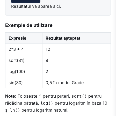
Rezultatul va apărea aici.
Exemple de utilizare
Expresie
Rezultat așteptat
2^3 + 4
12
sqrt(81)
9
log(100)
2
sin(30)
0,5 în modul Grade
Note:
Folosește
pentru puteri,
pentru
^
sqrt()
rădăcina pătrată,
pentru logaritm în baza 10
log()
și
pentru logaritm natural.
ln()