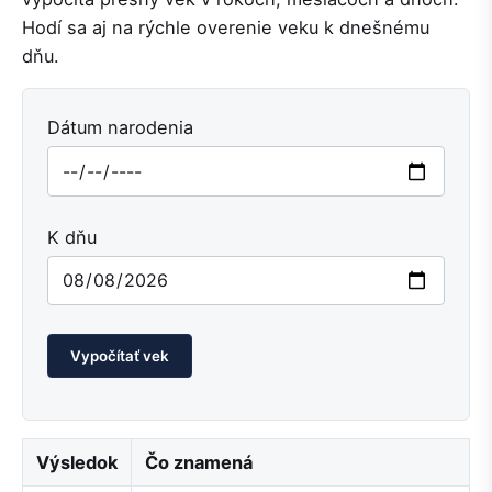
Hodí sa aj na rýchle overenie veku k dnešnému
dňu.
Dátum narodenia
K dňu
Vypočítať vek
Výsledok
Čo znamená