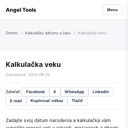
Angel Tools
Menu
Domov
/
Kalkulačky dátumu a času
/
Kalkulačka veku
Kalkulačka veku
Zverejnené: 2026-06-20
Zdieľať:
Facebook
X
WhatsApp
LinkedIn
E-mail
Kopírovať odkaz
Tlačiť
Zadajte svoj dátum narodenia a kalkulačka vám
vypočíta presný vek v rokoch, mesiacoch a dňoch.