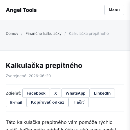
Angel Tools
Menu
Domov
/
Finančné kalkulačky
/
Kalkulačka prepitného
Kalkulačka prepitného
Zverejnené: 2026-06-20
Zdieľať:
Facebook
X
WhatsApp
LinkedIn
E-mail
Kopírovať odkaz
Tlačiť
Táto kalkulačka prepitného vám pomôže rýchlo
zistiť, koľko máte pridať k účtu a akú sumu zaplatí