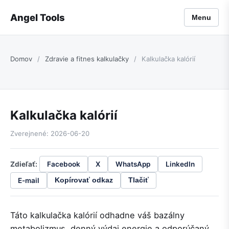
Angel Tools
Menu
Domov
/
Zdravie a fitnes kalkulačky
/
Kalkulačka kalórií
Kalkulačka kalórií
Zverejnené: 2026-06-20
Zdieľať:
Facebook
X
WhatsApp
LinkedIn
E-mail
Kopírovať odkaz
Tlačiť
Táto kalkulačka kalórií odhadne váš bazálny
metabolizmus, denný výdaj energie a odporúčaný