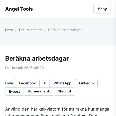
Angel Tools
Meny
Hem
/
Datum och tid
/
Beräkna arbetsdagar
Beräkna arbetsdagar
Publicerad: 2026-06-20
Dela:
Facebook
X
WhatsApp
LinkedIn
E-post
Kopiera länk
Skriv ut
Använd den här kalkylatorn för att räkna hur många
arbetsdagar som finns mellan två datum. Den