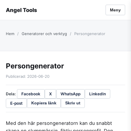
Angel Tools
Meny
Hem
/
Generatorer och verktyg
/
Persongenerator
Persongenerator
Publicerad: 2026-06-20
Dela:
Facebook
X
WhatsApp
LinkedIn
E-post
Kopiera länk
Skriv ut
Med den här persongeneratorn kan du snabbt
skapa en slumpmässig, fiktiv personprofil. Den