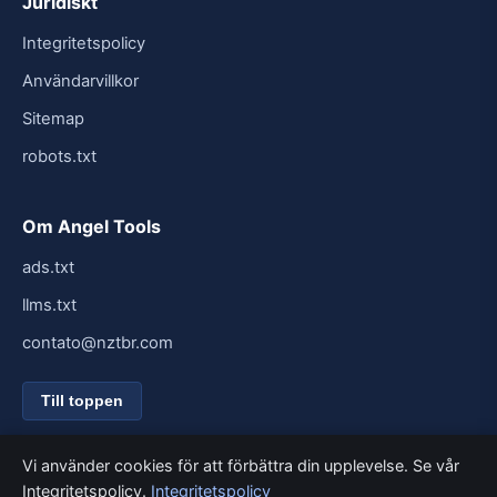
Juridiskt
Integritetspolicy
Användarvillkor
Sitemap
robots.txt
Om Angel Tools
ads.txt
llms.txt
contato@nztbr.com
Till toppen
Vi använder cookies för att förbättra din upplevelse. Se vår
Integritetspolicy.
Integritetspolicy
© 2026 Angel Tools. Alla rättigheter förbehållna.