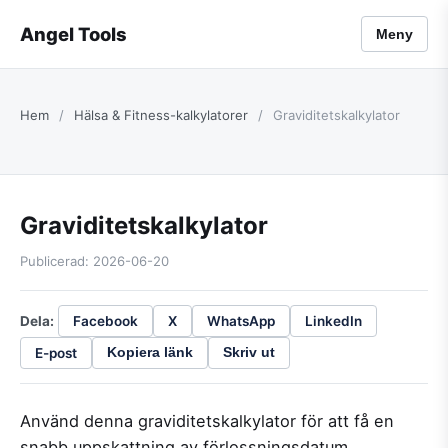
Angel Tools
Meny
Hem
/
Hälsa & Fitness-kalkylatorer
/
Graviditetskalkylator
Graviditetskalkylator
Publicerad: 2026-06-20
Dela:
Facebook
X
WhatsApp
LinkedIn
E-post
Kopiera länk
Skriv ut
Använd denna graviditetskalkylator för att få en
snabb uppskattning av förlossningsdatum,