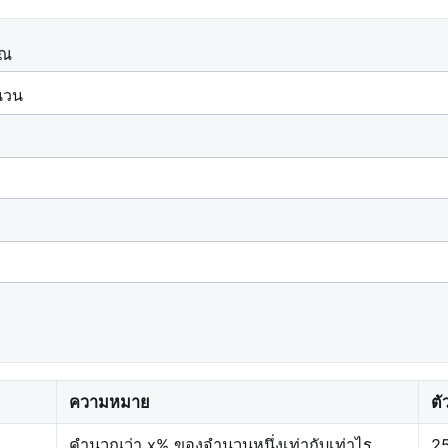
วณ
ความหมาย
ตั
คำนวณว่า x% ของจำนวนหนึ่งเท่ากับเท่าไร
2