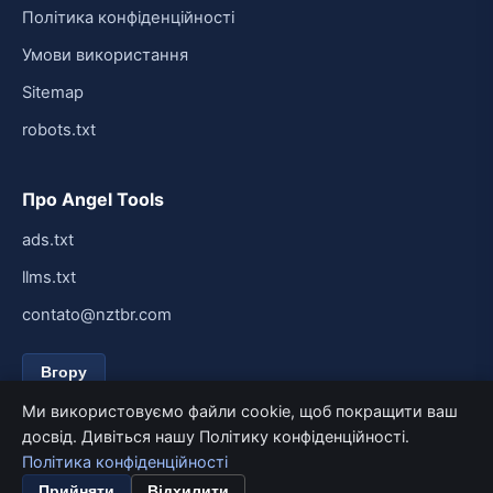
Політика конфіденційності
Умови використання
Sitemap
robots.txt
Про Angel Tools
ads.txt
llms.txt
contato@nztbr.com
Вгору
Ми використовуємо файли cookie, щоб покращити ваш
досвід. Дивіться нашу Політику конфіденційності.
Політика конфіденційності
© 2026 Angel Tools. Усі права захищено.
Створено для швидкості та простоти.
Прийняти
Відхилити