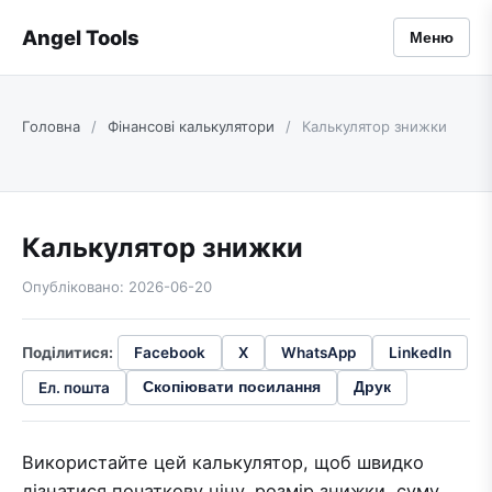
Angel Tools
Меню
Головна
/
Фінансові калькулятори
/
Калькулятор знижки
Калькулятор знижки
Опубліковано: 2026-06-20
Поділитися:
Facebook
X
WhatsApp
LinkedIn
Ел. пошта
Скопіювати посилання
Друк
Використайте цей калькулятор, щоб швидко
дізнатися початкову ціну, розмір знижки, суму