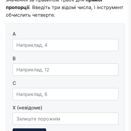
пропорції
. Введіть три відомі числа, і інструмент
обчислить четверте.
A
B
C
X (невідоме)