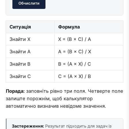
Обчислити
Ситуація
Формула
Знайти X
X = (B × C) / A
Знайти A
A = (B × C) / X
Знайти B
B = (A × X) / C
Знайти C
C = (A × X) / B
Порада:
заповніть рівно три поля. Четверте поле
залиште порожнім, щоб калькулятор
автоматично визначив невідоме значення.
Застереження:
Результат підходить для задач із