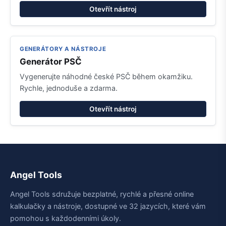
Otevřít nástroj
GENERÁTORY A NÁSTROJE
Generátor PSČ
Vygenerujte náhodné české PSČ během okamžiku.
Rychle, jednoduše a zdarma.
Otevřít nástroj
Angel Tools
Angel Tools sdružuje bezplatné, rychlé a přesné online
kalkulačky a nástroje, dostupné ve 32 jazycích, které vám
pomohou s každodenními úkoly.