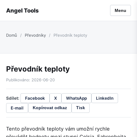
Angel Tools
Menu
Domů
/
Převodníky
/
Převodník teploty
Převodník teploty
Publikováno: 2026-06-20
Sdílet:
Facebook
X
WhatsApp
LinkedIn
E-mail
Kopírovat odkaz
Tisk
Tento převodník teploty vám umožní rychle
převádět hodnoty mezi stupni Celsia, Fahrenheita,