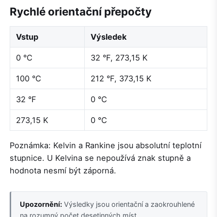
Rychlé orientační přepočty
Vstup
Výsledek
0 °C
32 °F, 273,15 K
100 °C
212 °F, 373,15 K
32 °F
0 °C
273,15 K
0 °C
Poznámka: Kelvin a Rankine jsou absolutní teplotní
stupnice. U Kelvina se nepoužívá znak stupně a
hodnota nesmí být záporná.
Upozornění:
Výsledky jsou orientační a zaokrouhlené
na rozumný počet desetinných míst.