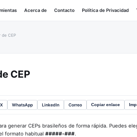
amientas
Acerca de
Contacto
Política de Privacidad
 de CEP
de CEP
X
WhatsApp
LinkedIn
Correo
Copiar enlace
Imp
ara generar CEPs brasileños de forma rápida. Puedes ele
el formato habitual
#####-###
.