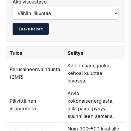
Aktiivisuustaso
Laske kalorit
Tulos
Selitys
Kalorimäärä, jonka
Perusaineenvaihdunta
kehosi kuluttaa
(BMR)
levossa.
Arvio
Päivittäinen
kokonaisenergiasta,
ylläpitotarve
jolla paino pysyy
suunnilleen samana.
Noin 300–500 kcal alle