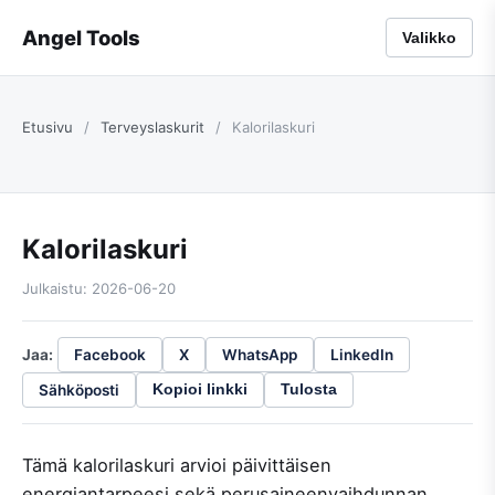
Angel Tools
Valikko
Etusivu
/
Terveyslaskurit
/
Kalorilaskuri
Kalorilaskuri
Julkaistu: 2026-06-20
Jaa:
Facebook
X
WhatsApp
LinkedIn
Sähköposti
Kopioi linkki
Tulosta
Tämä kalorilaskuri arvioi päivittäisen
energiantarpeesi sekä perusaineenvaihdunnan.