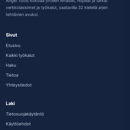
Angel Tools kokoaa yhteen ilmaiset, nopeat ja tarkat
verkkolaskimet ja työkalut, saatavilla 32 kielellä arjen
tehtävien avuksi.
Sivut
Etusivu
Kaikki työkalut
Haku
Tietoa
Yhteystiedot
Laki
Tietosuojakäytäntö
Käyttöehdot