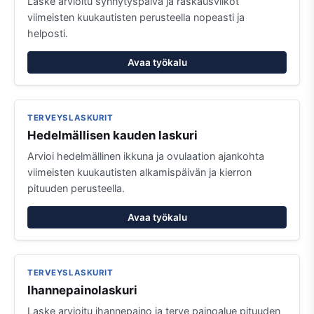
Laske arvioitu synnytyspäivä ja raskausviikot
viimeisten kuukautisten perusteella nopeasti ja
helposti.
Avaa työkalu
TERVEYSLASKURIT
Hedelmällisen kauden laskuri
Arvioi hedelmällinen ikkuna ja ovulaation ajankohta
viimeisten kuukautisten alkamispäivän ja kierron
pituuden perusteella.
Avaa työkalu
TERVEYSLASKURIT
Ihannepainolaskuri
Laske arvioitu ihannepaino ja terve painoalue pituuden