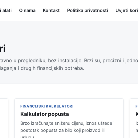
i alati
O nama
Kontakt
Politika privatnosti
Uvjeti kor
ri
zravno u pregledniku, bez instalacije. Brzi su, precizni i jed
laganja i drugih financijskih potreba.
FINANCIJSKI KALKULATORI
F
Kalkulator popusta
Brzo izračunajte sniženu cijenu, iznos uštede i
I
postotak popusta za bilo koji proizvod ili
n
uslugu.