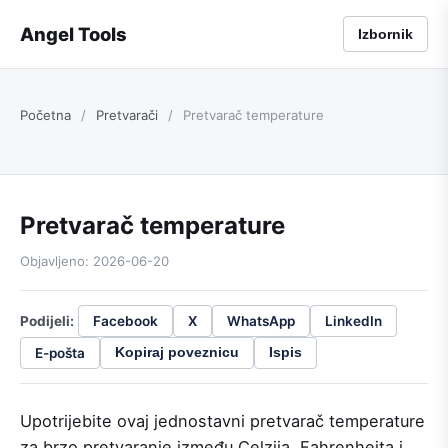
Angel Tools
Izbornik
Početna
/
Pretvarači
/
Pretvarač temperature
Pretvarač temperature
Objavljeno: 2026-06-20
Podijeli:
Facebook
X
WhatsApp
LinkedIn
E-pošta
Kopiraj poveznicu
Ispis
Upotrijebite ovaj jednostavni pretvarač temperature
za brzo pretvaranje između Celzija, Fahrenheita i