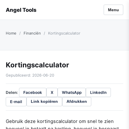
Angel Tools
Menu
Home
/
Financiën
/
Kortingscalculator
Kortingscalculator
Gepubliceerd: 2026-06-20
Delen:
Facebook
X
WhatsApp
LinkedIn
E-mail
Link kopiëren
Afdrukken
Gebruik deze kortingscalculator om snel te zien
hoeveel je betaalt na korting, hoeveel je bespaart