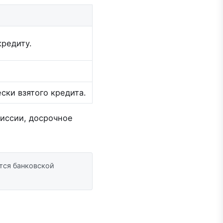
кредиту.
ски взятого кредита.
миссии, досрочное
тся банковской