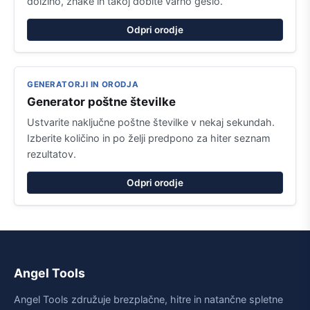
dolžino, znake in takoj dobite varno geslo.
Odpri orodje
GENERATORJI IN ORODJA
Generator poštne številke
Ustvarite naključne poštne številke v nekaj sekundah.
Izberite količino in po želji predpono za hiter seznam
rezultatov.
Odpri orodje
Angel Tools
Angel Tools združuje brezplačne, hitre in natančne spletne