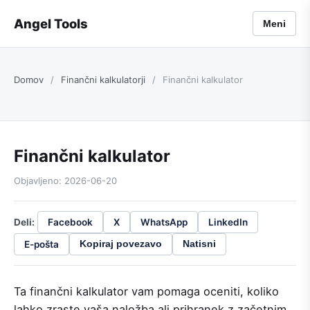
Angel Tools
Meni
Domov
/
Finančni kalkulatorji
/
Finančni kalkulator
Finančni kalkulator
Objavljeno: 2026-06-20
Deli:
Facebook
X
WhatsApp
LinkedIn
E-pošta
Kopiraj povezavo
Natisni
Ta finančni kalkulator vam pomaga oceniti, koliko
lahko zraste vaša naložba ali prihranek z začetnim