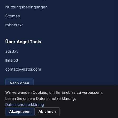
Nutzungsbedingungen
Sitemap
robots.txt
Über Angel Tools
ads.txt
llms.txt
contato@nztbr.com
Nach oben
Wir verwenden Cookies, um Ihr Erlebnis zu verbessern.
Lesen Sie unsere Datenschutzerklärung.
Datenschutzerklärung
© 2026 Angel Tools. Alle Rechte vorbehalten.
Für Geschwindigkeit und Einfachheit entwickelt.
Akzeptieren
Ablehnen