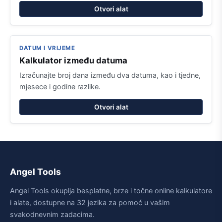
Otvori alat
DATUM I VRIJEME
Kalkulator između datuma
Izračunajte broj dana između dva datuma, kao i tjedne,
mjesece i godine razlike.
Otvori alat
Angel Tools
Angel Tools okuplja besplatne, brze i točne online kalkulatore
i alate, dostupne na 32 jezika za pomoć u vašim
svakodnevnim zadacima.