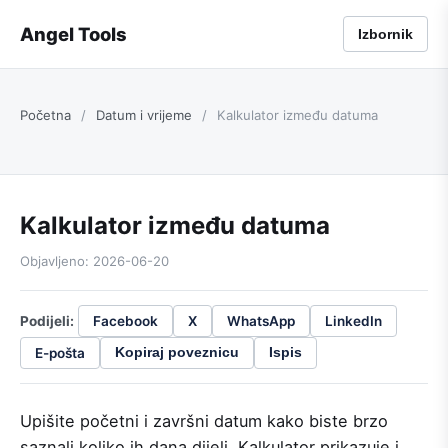
Angel Tools
Izbornik
Početna
/
Datum i vrijeme
/
Kalkulator između datuma
Kalkulator između datuma
Objavljeno: 2026-06-20
Podijeli:
Facebook
X
WhatsApp
LinkedIn
E-pošta
Kopiraj poveznicu
Ispis
Upišite početni i završni datum kako biste brzo
saznali koliko ih dana dijeli. Kalkulator prikazuje i