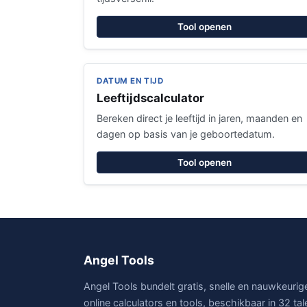
Tool openen
DATUM EN TIJD
Leeftijdscalculator
Bereken direct je leeftijd in jaren, maanden en
dagen op basis van je geboortedatum.
Tool openen
Angel Tools
Angel Tools bundelt gratis, snelle en nauwkeurig
online calculators en tools, beschikbaar in 32 ta