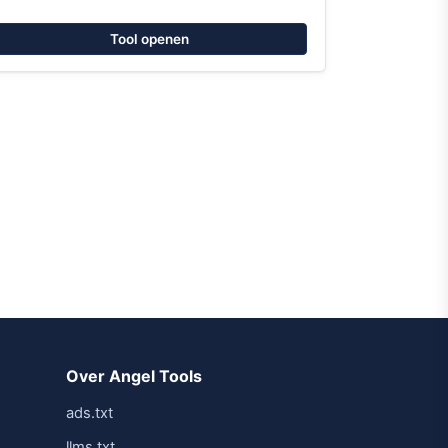
Tool openen
Over Angel Tools
ads.txt
n
llms.txt