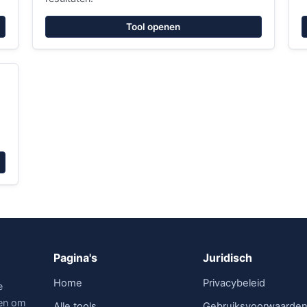
Tool openen
Pagina's
Juridisch
Home
Privacybeleid
e
len om
Alle tools
Gebruiksvoorwaarde