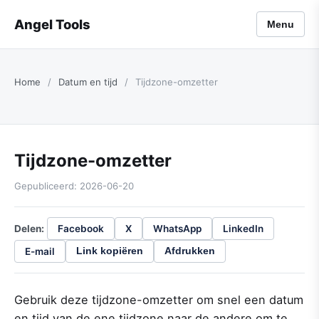
Angel Tools
Menu
Home
/
Datum en tijd
/
Tijdzone-omzetter
Tijdzone-omzetter
Gepubliceerd: 2026-06-20
Delen:
Facebook
X
WhatsApp
LinkedIn
E-mail
Link kopiëren
Afdrukken
Gebruik deze tijdzone-omzetter om snel een datum
en tijd van de ene tijdzone naar de andere om te