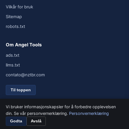
Vilkår for bruk
Sitemap
robots.txt
Om Angel Tools
ads.txt
llms.txt
contato@nztbr.com
Til toppen
Vi bruker informasjonskapsler for å forbedre opplevelsen
din. Se vår personvernerklæring.
Personvernerklæring
© 2026 Angel Tools. Alle rettigheter reservert.
Bygget for fart og enkelhet.
Godta
Avslå