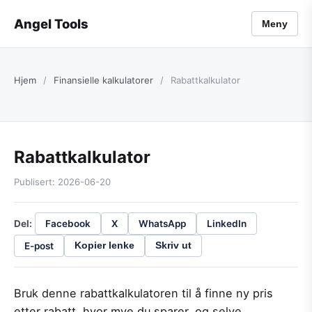
Angel Tools
Meny
Hjem
/
Finansielle kalkulatorer
/
Rabattkalkulator
Rabattkalkulator
Publisert: 2026-06-20
Del:
Facebook
X
WhatsApp
LinkedIn
E-post
Kopier lenke
Skriv ut
Bruk denne rabattkalkulatoren til å finne ny pris
etter rabatt, hvor mye du sparer, og selve