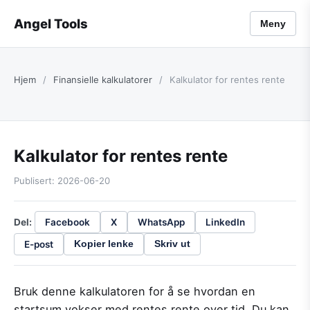
Angel Tools
Meny
Hjem
/
Finansielle kalkulatorer
/
Kalkulator for rentes rente
Kalkulator for rentes rente
Publisert: 2026-06-20
Del:
Facebook
X
WhatsApp
LinkedIn
E-post
Kopier lenke
Skriv ut
Bruk denne kalkulatoren for å se hvordan en
startsum vokser med rentes rente over tid. Du kan