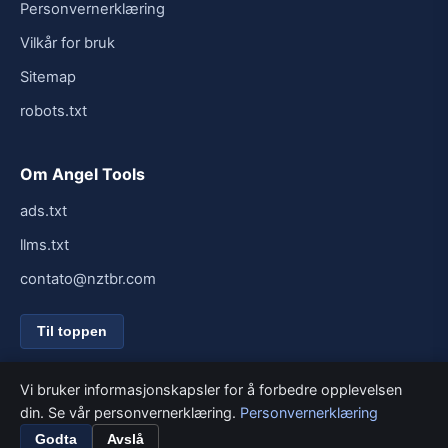
Personvernerklæring
Vilkår for bruk
Sitemap
robots.txt
Om Angel Tools
ads.txt
llms.txt
contato@nztbr.com
Til toppen
Vi bruker informasjonskapsler for å forbedre opplevelsen
din. Se vår personvernerklæring.
Personvernerklæring
© 2026 Angel Tools. Alle rettigheter reservert.
Bygget for fart og enkelhet.
Godta
Avslå