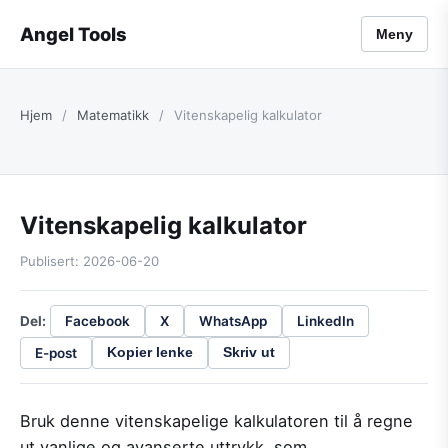
Angel Tools
Meny
Hjem
/
Matematikk
/
Vitenskapelig kalkulator
Vitenskapelig kalkulator
Publisert: 2026-06-20
Del:
Facebook
X
WhatsApp
LinkedIn
E-post
Kopier lenke
Skriv ut
Bruk denne vitenskapelige kalkulatoren til å regne
ut vanlige og avanserte uttrykk, som