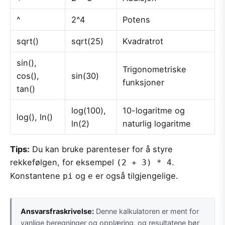
^
2^4
Potens
sqrt()
sqrt(25)
Kvadratrot
sin(),
Trigonometriske
cos(),
sin(30)
funksjoner
tan()
log(100),
10-logaritme og
log(), ln()
ln(2)
naturlig logaritme
Tips:
Du kan bruke parenteser for å styre
rekkefølgen, for eksempel
.
(2 + 3) * 4
Konstantene
og
er også tilgjengelige.
pi
e
Ansvarsfraskrivelse:
Denne kalkulatoren er ment for
vanlige beregninger og opplæring, og resultatene bør