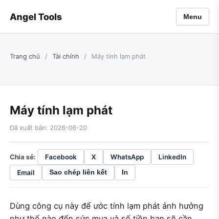
Angel Tools
Menu
Trang chủ
/
Tài chính
/
Máy tính lạm phát
Máy tính lạm phát
Đã xuất bản: 2026-06-20
Chia sẻ:
Facebook
X
WhatsApp
LinkedIn
Email
Sao chép liên kết
In
Dùng công cụ này để ước tính lạm phát ảnh hưởng
như thế nào đến sức mua và số tiền bạn sẽ cần